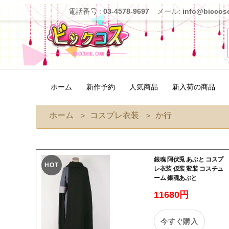
電話番号 :
03-4578-9697
メール:
info@biccos
ホーム
新作予約
人気商品
新入荷の商品
ホーム
コスプレ衣装
か行
>
>
銀魂 阿伏兎 あぶと コスプ
HOT
レ衣装 仮装 変装 コスチュ
ーム 銀魂あぶと
11680円
今すぐ購入