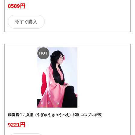
8589円
今すぐ購入
HOT
銀魂 柳生九兵衛（やぎゅう きゅうべえ）和服 コスプレ衣装
9221円