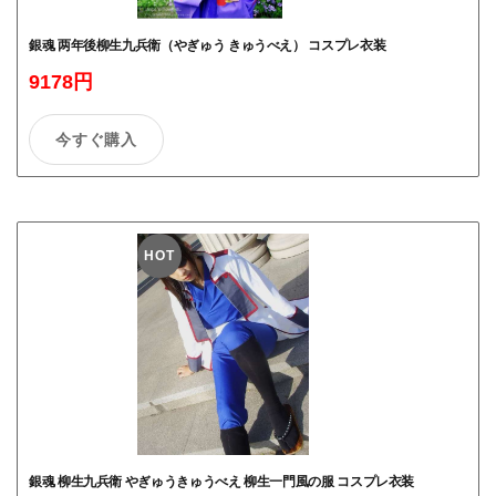
銀魂 两年後柳生九兵衛（やぎゅう きゅうべえ） コスプレ衣装
9178円
今すぐ購入
HOT
銀魂 柳生九兵衛 やぎゅうきゅうべえ 柳生一門風の服 コスプレ衣装