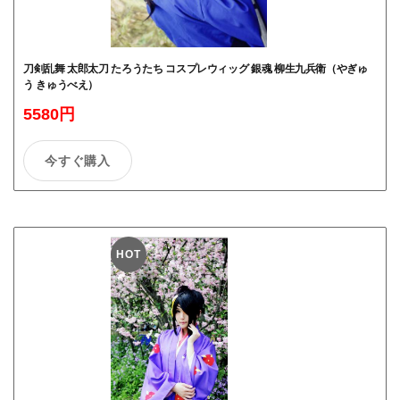
刀剣乱舞 太郎太刀 たろうたち コスプレウィッグ 銀魂 柳生九兵衛（やぎゅ
う きゅうべえ）
5580円
今すぐ購入
HOT