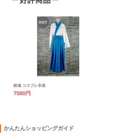
HOT
銀魂 コスプレ衣装
銀
7580円
8
かんたんショッピングガイド