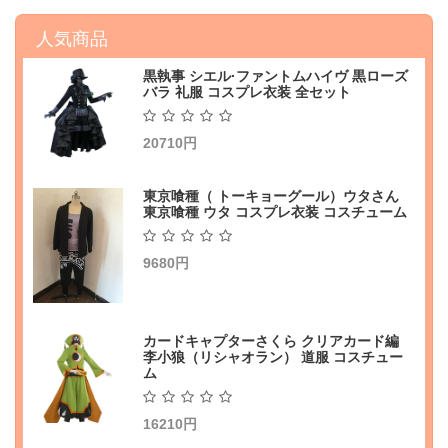
人気商品
黒執事 シエル·ファントムハイヴ 黒ローズ
バラ 礼服 コスプレ衣装 全セット
20710円
東京喰種（ トーキョーグール）ウタさん
東京喰種 ウタ コスプレ衣装 コスチューム
9680円
カードキャプターさくら クリアカード編
李小狼（リシャオラン） 道服 コスチュー
ム
16210円