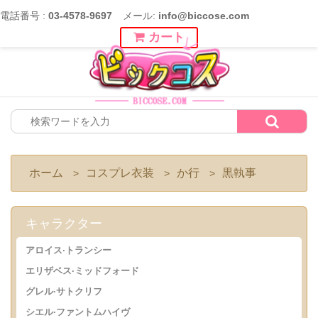
電話番号 :
03-4578-9697
メール:
info@biccose.com
カート
ホーム
コスプレ衣装
か行
黒執事
>
>
>
キャラクター
アロイス·トランシー
エリザベス·ミッドフォード
グレル·サトクリフ
シエル·ファントムハイヴ