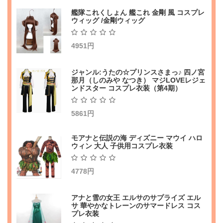
艦隊これくしょん 艦これ 金剛 風 コスプレ
ウィッグ /金剛ウィッグ
4951円
ジャンル:うたの☆プリンスさまっ♪ 四ノ宮
那月（しのみや なつき） マジLOVEレジェ
ンドスター コスプレ衣装（第4期）
5861円
モアナと伝説の海 ディズニー マウイ ハロ
ウィン 大人 子供用コスプレ衣装
4778円
アナと雪の女王 エルサのサプライズ エル
サ 華やかなトレーンのサマードレス コス
プレ衣装