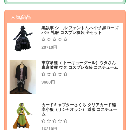
人気商品
黒執事 シエル·ファントムハイヴ 黒ローズ
バラ 礼服 コスプレ衣装 全セット
20710円
東京喰種（ トーキョーグール）ウタさん
東京喰種 ウタ コスプレ衣装 コスチューム
9680円
カードキャプターさくら クリアカード編
李小狼（リシャオラン） 道服 コスチュー
ム
16210円