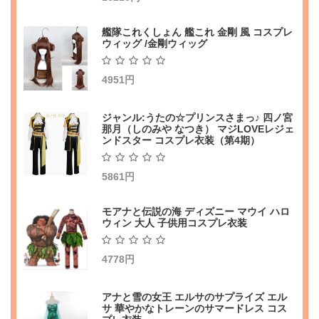
艦隊これくしょん 艦これ 金剛 風 コスプレ
ウィッグ /金剛ウィッグ
4951円
ジャンル:うたの☆プリンスさまっ♪ 四ノ宮
那月（しのみや なつき） マジLOVEレジェ
ンドスター コスプレ衣装（第4期）
5861円
モアナと伝説の海 ディズニー マウイ ハロ
ウィン 大人 子供用コスプレ衣装
4778円
アナと雪の女王 エルサのサプライズ エル
サ 華やかなトレーンのサマードレス コス