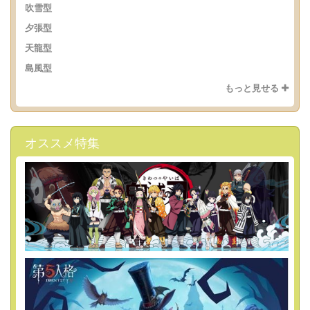
吹雪型
夕張型
天龍型
島風型
もっと見せる
オススメ特集