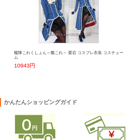
艦隊これくしょん～艦これ～ 愛宕 コスプレ衣装 コスチュー
艦
ム
4
10943円
かんたんショッピングガイド