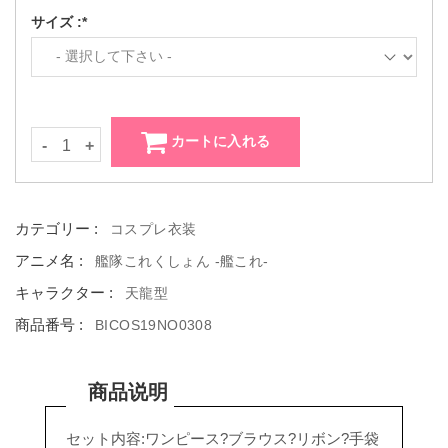
サイズ :*
カートに入れる
-
+
カテゴリー :
コスプレ衣装
アニメ名 :
艦隊これくしょん -艦これ-
キャラクター :
天龍型
商品番号 :
BICOS19NO0308
商品说明
セット内容:ワンピース?ブラウス?リボン?手袋