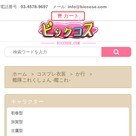
電話番号 :
03-4578-9697
メール:
info@biccose.com
カート
ホーム
コスプレ衣装
か行
>
>
>
艦隊これくしょん -艦これ-
キャラクター
初春型
加賀型
古鷹型