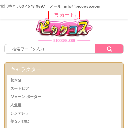
電話番号 :
03-4578-9697
メール:
info@biccose.com
カート
キャラクター
花木蘭
ズートピア
ジェーン·ポーター
人魚姫
シンデレラ
美女と野獣