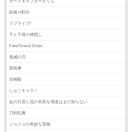
カードキャプターさくら
妖狐×僕SS
ラブライブ!
千と千尋の神隠し
Fate/Grand Order
鬼滅の刃
黒執事
宮崎駿
しゅごキャラ！
あの日見た花の名前を僕達はまだ知らない
刀剣乱舞
ジョジョの奇妙な冒険